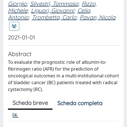
Giorgio
;
Silvestri, Tommaso
;
Rizzo,
Michele
;
Liguori, Giovanni
;
Celia,
Antonio
;
Trombetta, Carlo
;
Pavan, Nicola
2021-01-01
Abstract
To evaluate the prognostic role of albumin-to-
fibrinogen ratio (AFR) for the prediction of
oncological outcomes in a multi-institutional cohort
of bladder cancer (BC) patients treated with radical
cystectomy (RC).
Scheda breve
Scheda completa