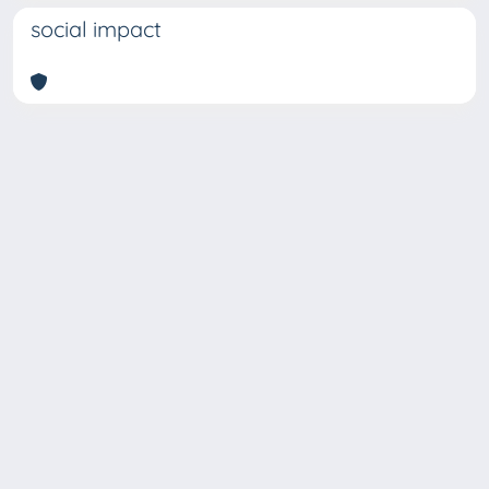
social impact
Copyright © 2026
Università degli Studi Trieste |
Dove
siamo
|
Privacy
Piazzale Europa,1 34127 Trieste, Italia -
Tel. +39 040.558.7111 - P.IVA 00211830328