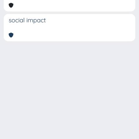
social impact
Copyright © 2026
Università degli Studi Trieste |
Dove
siamo
|
Privacy
Piazzale Europa,1 34127 Trieste, Italia -