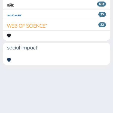
ND
25
22
social impact