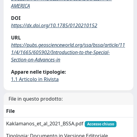
AMERICA
DOI
https://dx.doi.org/10.1785/0120210152
URL
https://pubs.geoscienceworld.org/ssa/bssa/article/11
1/4/1665/605902/Introduction-to-the-Special-
Section-on-Advances-in
Appare nelle tipologie:
1.1 Articolo in Rivista
File in questo prodotto:
File
Kaklamanos_et_al_2021_BSSA.pdf
Accesso chiuso
Tipologia: Documento in Versione Editoriale