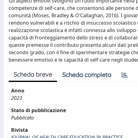
Gli aspetti emotivi svolgono un ruolo importante nella 
competenze di self-care, che consentono alle persone di
comunità (Moses, Bradley & O’Callaghan, 2016). I giovan
rendono vulnerabili e a rischio di insuccesso scolasti
realizzazione scolastica è infatti connessa allo svilupp
capacità di fronteggiamento dello stress e di collaborar
queste premesse il contributo presenta alcuni dati prel
secondo grado, con il fine di sperimentare strategie ch
benessere emotivo e le capacità di self-care negli stude
Scheda breve
Scheda completa
Anno
2023
Stato di pubblicazione
Pubblicato
Rivista
JOURNAL OF HEALTH CARE EDUCATION IN PRACTICE