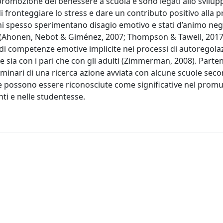
promozione del benessere a scuola e sono legati allo svilup
 fronteggiare lo stress e dare un contributo positivo alla p
i spesso sperimentano disagio emotivo e stati d’animo negat
co (Ahonen, Nebot & Giménez, 2007; Thompson & Tawell, 2017
o di competenze emotive implicite nei processi di autoregolaz
e sia con i pari che con gli adulti (Zimmerman, 2008). Part
iminari di una ricerca azione avviata con alcune scuole seco
e possono essere riconosciute come significative nel promu
nti e nelle studentesse.