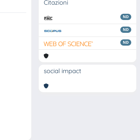
Citazioni
ND
ND
ND
social impact