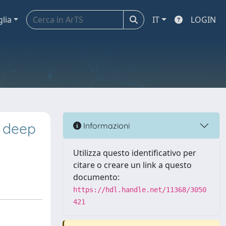
glia
IT
LOGIN
f deep
Informazioni
Utilizza questo identificativo per
citare o creare un link a questo
documento:
https://hdl.handle.net/11368/3050
421