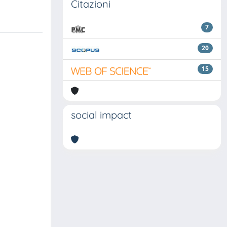
Citazioni
7
20
15
social impact