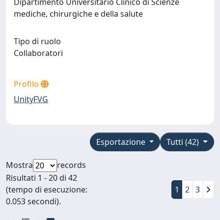
Dipartimento Universitario Clinico di Scienze
mediche, chirurgiche e della salute
Tipo di ruolo
Collaboratori
Profilo
UnityFVG
Esportazione
Tutti (42)
Mostra
records
Risultati 1 - 20 di 42
(tempo di esecuzione:
1
2
3
0.053 secondi).