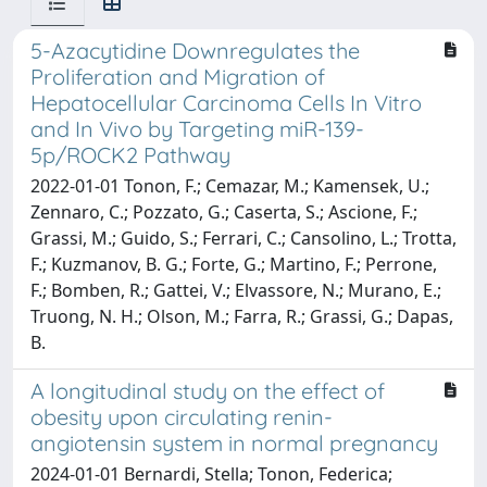
5-Azacytidine Downregulates the
Proliferation and Migration of
Hepatocellular Carcinoma Cells In Vitro
and In Vivo by Targeting miR-139-
5p/ROCK2 Pathway
2022-01-01 Tonon, F.; Cemazar, M.; Kamensek, U.;
Zennaro, C.; Pozzato, G.; Caserta, S.; Ascione, F.;
Grassi, M.; Guido, S.; Ferrari, C.; Cansolino, L.; Trotta,
F.; Kuzmanov, B. G.; Forte, G.; Martino, F.; Perrone,
F.; Bomben, R.; Gattei, V.; Elvassore, N.; Murano, E.;
Truong, N. H.; Olson, M.; Farra, R.; Grassi, G.; Dapas,
B.
A longitudinal study on the effect of
obesity upon circulating renin-
angiotensin system in normal pregnancy
2024-01-01 Bernardi, Stella; Tonon, Federica;