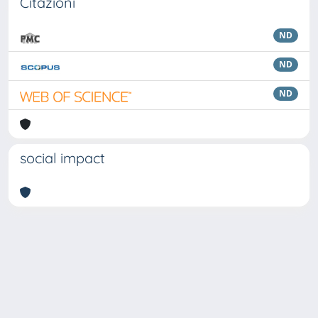
Citazioni
ND
ND
ND
social impact