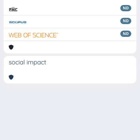
ND
ND
ND
social impact