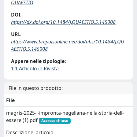
QUAESTIO
DOI
https://dx.doi.org/10.1484/J.QUAESTIO.5.145008
URL
https://www.brepolsonline.net/doi/abs/10.1484/J.QU
AESTIO.5.145008
Appare nelle tipologie:
1.1 Articolo in Rivista
File in questo prodotto:
File
magris-2025-l-impronta-hegeliana-nella-storia-dell-
essere (1).pdf
Accesso chiuso
Descrizione: articolo