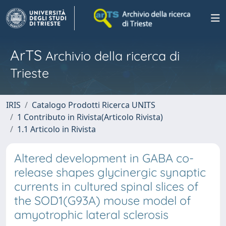
ArTS
Archivio della ricerca di
Trieste
IRIS
Catalogo Prodotti Ricerca UNITS
1 Contributo in Rivista(Articolo Rivista)
1.1 Articolo in Rivista
Altered development in GABA co-
release shapes glycinergic synaptic
currents in cultured spinal slices of
the SOD1(G93A) mouse model of
amyotrophic lateral sclerosis