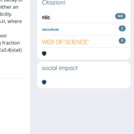
Citazioni
either an
citly.
ND
𝐷, where
2
avor
0
ng fraction
±0.4⁢(stat)
social impact