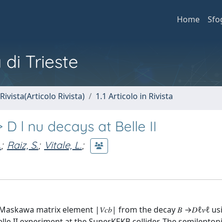
Home
Sfo
 di Trieste
Rivista(Articolo Rivista)
1.1 Articolo in Rivista
 D l nu decays at Belle II
.
;
Raiz, S.
;
Vitale, L.
;
kawa matrix element |𝑉𝑐⁢𝑏| from the decay 𝐵 →𝐷⁢ℓ⁢𝜈ℓ u
e Belle II experiment at the SuperKEKB collider. The semilepton