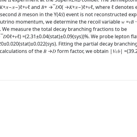
−⁢𝜋−)⁢ℓ+⁢𝜈ℓ and 𝐵+ →¯𝐷0⁡( →𝐾+⁢𝜋−)⁢ℓ+⁢𝜈ℓ, where ℓ denotes 
cond 𝐵 meson in the ϒ⁡(4⁢𝑆) event is not reconstructed expli
trino momentum, we determine the recoil variable 𝑤 =𝑣𝐵 ·
sons. We measure the total decay branching fractions to be
→¯𝐷0⁢ℓ+⁢𝜈ℓ) =(2.31±0.04⁢(stat)±0.09⁢(sys))%. We probe lepton fl
 =1.020±0.020⁢(stat)±0.022⁢(sys). Fitting the partial decay branchi
lculations of the 𝐵 →𝐷 form factor, we obtain |𝑉𝑐⁢𝑏| =(39.2