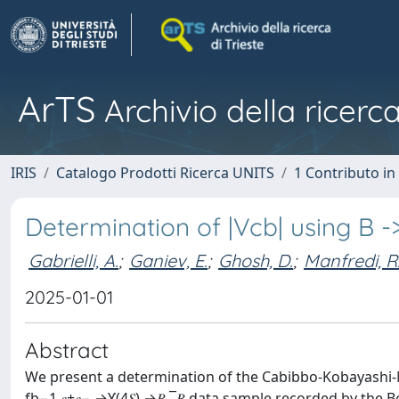
ArTS
Archivio della ricerca
IRIS
Catalogo Prodotti Ricerca UNITS
1 Contributo in 
Determination of |Vcb| using B ->
Gabrielli, A.
;
Ganiev, E.
;
Ghosh, D.
;
Manfredi, R
2025-01-01
Abstract
We present a determination of the Cabibbo-Kobayashi-Mas
fb−1 𝑒+⁢𝑒− →ϒ⁡(4⁢𝑆) →𝐵⁢ ¯𝐵 data sample recorded by th