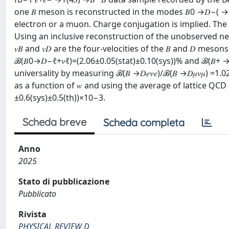
one 𝐵 meson is reconstructed in the modes 𝐵0 →𝐷−⁡( →𝐾+⁢
electron or a muon. Charge conjugation is implied. The se
Using an inclusive reconstruction of the unobserved neu
𝑣𝐵 and 𝑣𝐷 are the four-velocities of the 𝐵 and 𝐷 me
ℬ⁡(𝐵0→𝐷−⁢ℓ+⁢𝜈ℓ)=(2.06±0.05⁢(stat)±0.10⁢(sys))% and ℬ⁡(𝐵+ 
universality by measuring ℬ⁡(𝐵 →𝐷⁢𝑒⁢𝜈𝑒)/ℬ⁡(𝐵 →𝐷⁢𝜇⁢𝜈𝜇)
as a function of 𝑤 and using the average of lattice QCD ca
±0.6⁢(sys)±0.5⁢(th))×10−3.
Scheda breve
Scheda completa
Anno
2025
Stato di pubblicazione
Pubblicato
Rivista
PHYSICAL REVIEW D