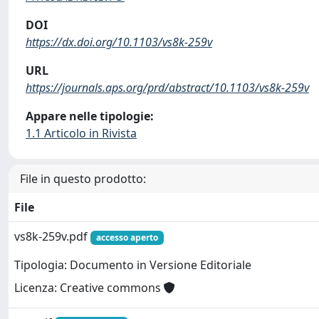
DOI
https://dx.doi.org/10.1103/vs8k-259v
URL
https://journals.aps.org/prd/abstract/10.1103/vs8k-259v
Appare nelle tipologie:
1.1 Articolo in Rivista
File in questo prodotto:
File
vs8k-259v.pdf
accesso aperto
Tipologia: Documento in Versione Editoriale
Licenza: Creative commons