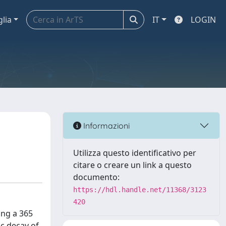
glia
IT
LOGIN
Informazioni
Utilizza questo identificativo per
citare o creare un link a questo
documento:
https://hdl.handle.net/11368/3123
420
sing a 365
ic decay of