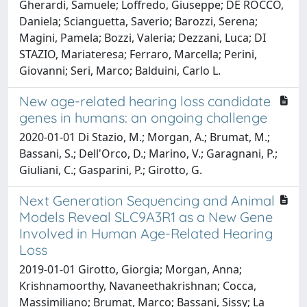
Gherardi, Samuele; Loffredo, Giuseppe; DE ROCCO,
Daniela; Scianguetta, Saverio; Barozzi, Serena;
Magini, Pamela; Bozzi, Valeria; Dezzani, Luca; DI
STAZIO, Mariateresa; Ferraro, Marcella; Perini,
Giovanni; Seri, Marco; Balduini, Carlo L.
New age-related hearing loss candidate
genes in humans: an ongoing challenge
2020-01-01 Di Stazio, M.; Morgan, A.; Brumat, M.;
Bassani, S.; Dell'Orco, D.; Marino, V.; Garagnani, P.;
Giuliani, C.; Gasparini, P.; Girotto, G.
Next Generation Sequencing and Animal
Models Reveal SLC9A3R1 as a New Gene
Involved in Human Age-Related Hearing
Loss
2019-01-01 Girotto, Giorgia; Morgan, Anna;
Krishnamoorthy, Navaneethakrishnan; Cocca,
Massimiliano; Brumat, Marco; Bassani, Sissy; La