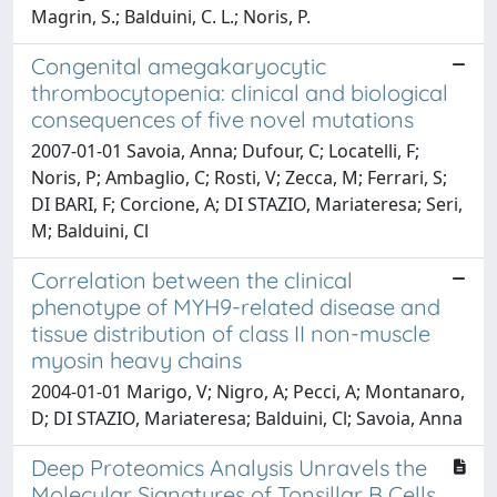
Magrin, S.; Balduini, C. L.; Noris, P.
Congenital amegakaryocytic
thrombocytopenia: clinical and biological
consequences of five novel mutations
2007-01-01 Savoia, Anna; Dufour, C; Locatelli, F;
Noris, P; Ambaglio, C; Rosti, V; Zecca, M; Ferrari, S;
DI BARI, F; Corcione, A; DI STAZIO, Mariateresa; Seri,
M; Balduini, Cl
Correlation between the clinical
phenotype of MYH9-related disease and
tissue distribution of class II non-muscle
myosin heavy chains
2004-01-01 Marigo, V; Nigro, A; Pecci, A; Montanaro,
D; DI STAZIO, Mariateresa; Balduini, Cl; Savoia, Anna
Deep Proteomics Analysis Unravels the
Molecular Signatures of Tonsillar B Cells