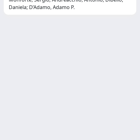
Daniela; D’Adamo, Adamo P.
Copyright © 2026
Università degli Studi Trieste |
Dove
siamo
|
Privacy
Piazzale Europa,1 34127 Trieste, Italia -
Tel. +39 040.558.7111 - P.IVA 00211830328
- C.F. 80013890324 - P.E.C.:
ateneo@pec.units.it