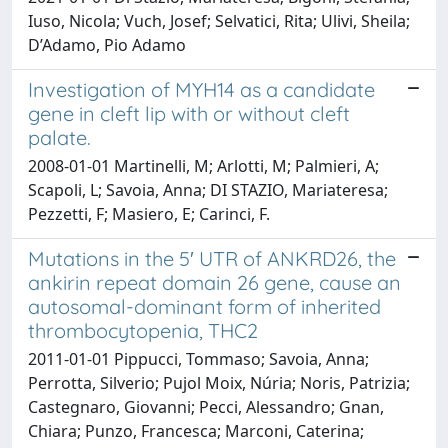
Iuso, Nicola; Vuch, Josef; Selvatici, Rita; Ulivi, Sheila;
D’Adamo, Pio Adamo
Investigation of MYH14 as a candidate
gene in cleft lip with or without cleft
palate.
2008-01-01 Martinelli, M; Arlotti, M; Palmieri, A;
Scapoli, L; Savoia, Anna; DI STAZIO, Mariateresa;
Pezzetti, F; Masiero, E; Carinci, F.
Mutations in the 5′ UTR of ANKRD26, the
ankirin repeat domain 26 gene, cause an
autosomal-dominant form of inherited
thrombocytopenia, THC2
2011-01-01 Pippucci, Tommaso; Savoia, Anna;
Perrotta, Silverio; Pujol Moix, Núria; Noris, Patrizia;
Castegnaro, Giovanni; Pecci, Alessandro; Gnan,
Chiara; Punzo, Francesca; Marconi, Caterina;