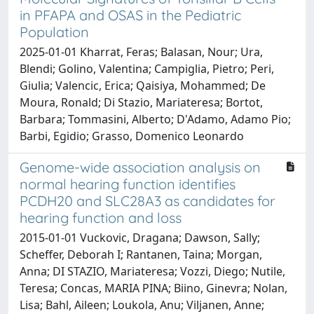
in PFAPA and OSAS in the Pediatric
Population
2025-01-01 Kharrat, Feras; Balasan, Nour; Ura,
Blendi; Golino, Valentina; Campiglia, Pietro; Peri,
Giulia; Valencic, Erica; Qaisiya, Mohammed; De
Moura, Ronald; Di Stazio, Mariateresa; Bortot,
Barbara; Tommasini, Alberto; D'Adamo, Adamo Pio;
Barbi, Egidio; Grasso, Domenico Leonardo
Genome-wide association analysis on
normal hearing function identifies
PCDH20 and SLC28A3 as candidates for
hearing function and loss
2015-01-01 Vuckovic, Dragana; Dawson, Sally;
Scheffer, Deborah I; Rantanen, Taina; Morgan,
Anna; DI STAZIO, Mariateresa; Vozzi, Diego; Nutile,
Teresa; Concas, MARIA PINA; Biino, Ginevra; Nolan,
Lisa; Bahl, Aileen; Loukola, Anu; Viljanen, Anne;