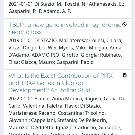
2021-01-01 Di Stazio, M.; Foschi, N.; Athanasakis, E.;
Gasparini, P.; D'Adamo, A. P.
TBL1Y: a new gene involved in syndromic
hearing loss
2019-01-01 DI STAZIO, Mariateresa; Collesi, Chiara;
Vozzi, Diego; Liu, Wei; Myers, Mike; Morgan, Anna;
D'Adamo, ADAMO PIO; Girotto, Giorgia; Rubinato,
Elisa; Giacca, Mauro; Gasparini, Paolo
What Is the Exact Contribution of PITX1
and TBX4 Genes in Clubfoot
Development? An Italian Study
2022-01-01 Bianco, Anna Monica; Ragusa, Giulia; Di
Carlo, Valentina; Faletra, Flavio; Di Stazio,
Mariateresa; Racano, Costantina; Trisolino,
Giovanni; Cappellani, Stefania; De Pellegrin,
Maurizio; D’Addetta, Ignazio; Carluccio, Giuseppe;
Monforte, Sergio; Andreacchio, Antonio; Dibello,