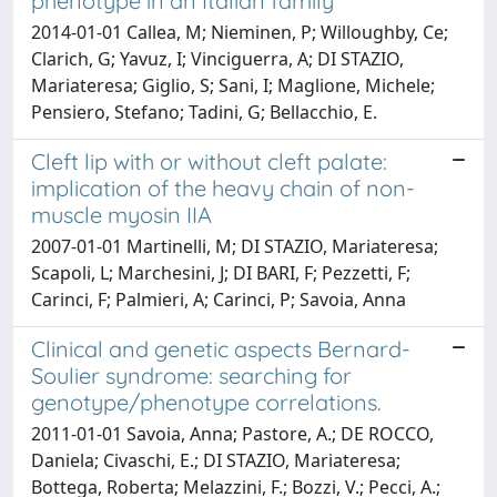
phenotype in an Italian family
2014-01-01 Callea, M; Nieminen, P; Willoughby, Ce;
Clarich, G; Yavuz, I; Vinciguerra, A; DI STAZIO,
Mariateresa; Giglio, S; Sani, I; Maglione, Michele;
Pensiero, Stefano; Tadini, G; Bellacchio, E.
Cleft lip with or without cleft palate:
implication of the heavy chain of non-
muscle myosin IIA
2007-01-01 Martinelli, M; DI STAZIO, Mariateresa;
Scapoli, L; Marchesini, J; DI BARI, F; Pezzetti, F;
Carinci, F; Palmieri, A; Carinci, P; Savoia, Anna
Clinical and genetic aspects Bernard-
Soulier syndrome: searching for
genotype/phenotype correlations.
2011-01-01 Savoia, Anna; Pastore, A.; DE ROCCO,
Daniela; Civaschi, E.; DI STAZIO, Mariateresa;
Bottega, Roberta; Melazzini, F.; Bozzi, V.; Pecci, A.;