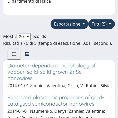
Dipartimento di Fisica
Esportazione
Tutti (5)
Mostra
records
Risultati 1 - 5 di 5 (tempo di esecuzione: 0.011 secondi).
Diameter-dependent morphology of
vapour-solid-solid grown ZnSe
nanowires
2014-01-01 Zannier, Valentina; Grillo, V.; Rubini, Silvia
Enhanced plasmonic properties of gold-
catalysed semiconductor nanowires
2014-01-01 Naumenko, Denys; Zannier, Valentina;
Grillo, Vincenzo; Cassese, Damiano; Priante,