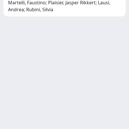
Martelli, Faustino; Plaisier, Jasper Rikkert; Lausi,
Andrea; Rubini, Silvia
Copyright © 2026
Università degli Studi Trieste |
Dove
siamo
|
Privacy
Piazzale Europa,1 34127 Trieste, Italia -
Tel. +39 040.558.7111 - P.IVA 00211830328
- C.F. 80013890324 - P.E.C.:
ateneo@pec.units.it