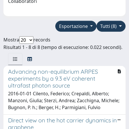
Collaboratori
Esportazione
Tutti (8)
Mostra
records
Risultati 1 - 8 di 8 (tempo di esecuzione: 0.022 secondi).
Advancing non-equilibrium ARPES
experiments by a 9.3 eV coherent
ultrafast photon source
2016-01-01 Cilento, Federico; Crepaldi, Alberto;
Manzoni, Giulia; Sterzi, Andrea; Zacchigna, Michele;
Bugnon, P. h.; Berger, H.; Parmigiani, Fulvio
Direct view on the hot carrier dynamics in
graphene