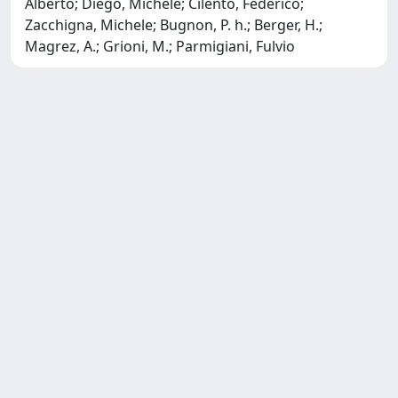
Alberto; Diego, Michele; Cilento, Federico;
Zacchigna, Michele; Bugnon, P. h.; Berger, H.;
Magrez, A.; Grioni, M.; Parmigiani, Fulvio
Copyright © 2026
Università degli Studi Trieste |
Dove
siamo
|
Privacy
Piazzale Europa,1 34127 Trieste, Italia -
Tel. +39 040.558.7111 - P.IVA 00211830328
- C.F. 80013890324 - P.E.C.: