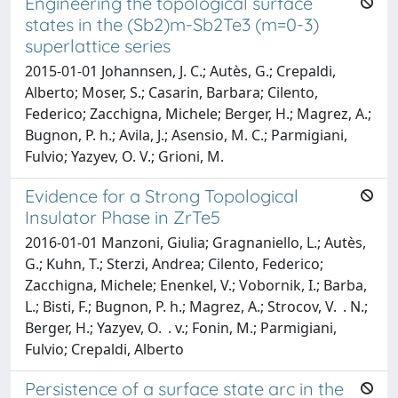
Engineering the topological surface
states in the (Sb2)m-Sb2Te3 (m=0-3)
superlattice series
2015-01-01 Johannsen, J. C.; Autès, G.; Crepaldi,
Alberto; Moser, S.; Casarin, Barbara; Cilento,
Federico; Zacchigna, Michele; Berger, H.; Magrez, A.;
Bugnon, P. h.; Avila, J.; Asensio, M. C.; Parmigiani,
Fulvio; Yazyev, O. V.; Grioni, M.
Evidence for a Strong Topological
Insulator Phase in ZrTe5
2016-01-01 Manzoni, Giulia; Gragnaniello, L.; Autès,
G.; Kuhn, T.; Sterzi, Andrea; Cilento, Federico;
Zacchigna, Michele; Enenkel, V.; Vobornik, I.; Barba,
L.; Bisti, F.; Bugnon, P. h.; Magrez, A.; Strocov, V. . N.;
Berger, H.; Yazyev, O. . v.; Fonin, M.; Parmigiani,
Fulvio; Crepaldi, Alberto
Persistence of a surface state arc in the