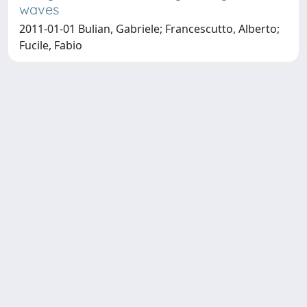
waves
2011-01-01 Bulian, Gabriele; Francescutto, Alberto;
Fucile, Fabio
Copyright © 2026
Università degli Studi Trieste |
Dove
siamo
|
Privacy
Piazzale Europa,1 34127 Trieste, Italia -
Tel. +39 040.558.7111 - P.IVA 00211830328