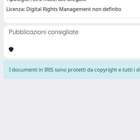
Licenza: Digital Rights Management non definito
Pubblicazioni consigliate
I documenti in IRIS sono protetti da copyright e tutti i di
Università degli Studi Trieste |
Dove siamo
|
Privacy
Piazzale Europa,1 34127 Trieste, Italia - Tel. +39 040.558.7111 - 