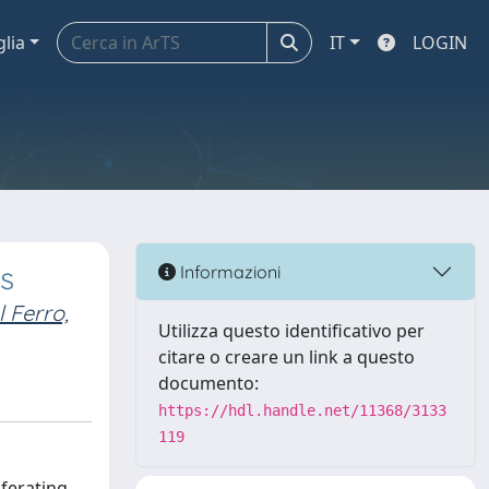
glia
IT
LOGIN
s
Informazioni
 Ferro,
Utilizza questo identificativo per
citare o creare un link a questo
documento:
https://hdl.handle.net/11368/3133
119
iferating