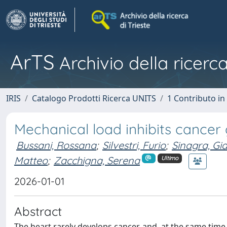
ArTS
Archivio della ricerca
IRIS
Catalogo Prodotti Ricerca UNITS
1 Contributo in 
Mechanical load inhibits cance
Bussani, Rossana
;
Silvestri, Furio
;
Sinagra, Gi
Matteo
;
Zacchigna, Serena
Ultimo
2026-01-01
Abstract
The heart rarely develops cancer, and, at the same time,