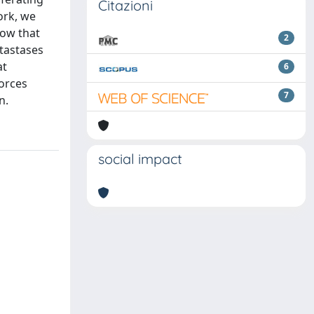
Citazioni
ork, we
how that
2
tastases
at
6
forces
7
n.
social impact