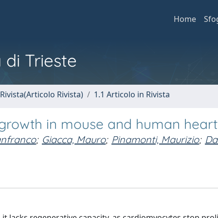
Home
Sfo
 di Trieste
Rivista(Articolo Rivista)
1.1 Articolo in Rivista
r growth in mouse and human heart
anfranco
;
Giacca, Mauro
;
Pinamonti, Maurizio
;
Dal
 it lacks regenerative capacity, as cardiomyocytes stop prol