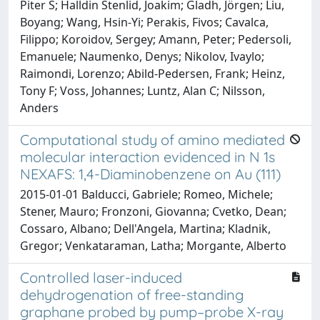
Piter S; Halldin Stenlid, Joakim; Gladh, Jörgen; Liu,
Boyang; Wang, Hsin-Yi; Perakis, Fivos; Cavalca,
Filippo; Koroidov, Sergey; Amann, Peter; Pedersoli,
Emanuele; Naumenko, Denys; Nikolov, Ivaylo;
Raimondi, Lorenzo; Abild-Pedersen, Frank; Heinz,
Tony F; Voss, Johannes; Luntz, Alan C; Nilsson,
Anders
Computational study of amino mediated
molecular interaction evidenced in N 1s
NEXAFS: 1,4-Diaminobenzene on Au (111)
2015-01-01 Balducci, Gabriele; Romeo, Michele;
Stener, Mauro; Fronzoni, Giovanna; Cvetko, Dean;
Cossaro, Albano; Dell'Angela, Martina; Kladnik,
Gregor; Venkataraman, Latha; Morgante, Alberto
Controlled laser-induced
dehydrogenation of free-standing
graphane probed by pump–probe X-ray