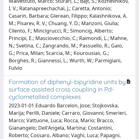
Malvestuto, Marco; Sturari, L.; Bajt, S.; Kozhevnikov,
I. V.; Ratanapreechachai, J.; Caretta, Antonio;
Casarin, Barbara; Glerean, Filippo; Kalashnikova, A.
M.; Pisarev, R. V.; Chuang, Y. D.; Manzoni, Giulia;
Cilento, F.; Mincigrucci, R.; Simoncig, Alberto;
Principi, E.; Masciovecchio, C.; Raimondi, L.; Mahne,
N.; Svetina, C.; Zangrando, M.; Passuello, R.; Gaio,
G.; Prica, Milan; Scarcia, M.; Kourousias, G.;
Borghes, R.; Giannessi, L.; Wurth, W.; Parmigiani,
Fulvio
Formation of diphenyl-bipyridine units by
surface assisted cross coupling in Pd-
cyclometalled complexes
2023-01-01 Eduardo Barcelon, Jose; Stojkovska,
Marija; Perilli, Daniele; Carraro, Giovanni; Smerieri,
Marco; Vattuone, Luca; Rocca, Mario; Bracco,
Gianangelo; Dell'Angela, Martina; Costantini,
Roberto; Cossaro, Albano; Vaghi, Luca; Papagni,