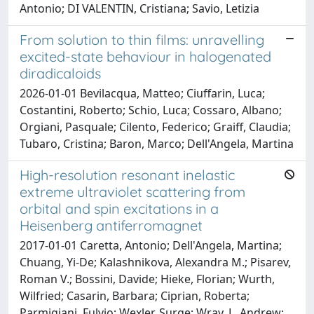
Antonio; DI VALENTIN, Cristiana; Savio, Letizia
From solution to thin films: unravelling
excited-state behaviour in halogenated
diradicaloids
2026-01-01 Bevilacqua, Matteo; Ciuffarin, Luca;
Costantini, Roberto; Schio, Luca; Cossaro, Albano;
Orgiani, Pasquale; Cilento, Federico; Graiff, Claudia;
Tubaro, Cristina; Baron, Marco; Dell'Angela, Martina
High-resolution resonant inelastic
extreme ultraviolet scattering from
orbital and spin excitations in a
Heisenberg antiferromagnet
2017-01-01 Caretta, Antonio; Dell'Angela, Martina;
Chuang, Yi-De; Kalashnikova, Alexandra M.; Pisarev,
Roman V.; Bossini, Davide; Hieke, Florian; Wurth,
Wilfried; Casarin, Barbara; Ciprian, Roberta;
Parmigiani, Fulvio; Wexler, Surge; Wray, L. Andrew;