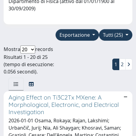
Dipartimento di Fisica (attivo dal 01/01/1900 al
30/09/2009)
Esportazione
Tutti (25)
Mostra
records
Risultati 1 - 20 di 25
(tempo di esecuzione:
1
2
0.056 secondi).
Aging Effect on Ti3C2Tx MXene: A
Morphological, Electronic, and Electrical
Investigation
2026-01-01 Osama, Rokaya; Rajan, Lakshimi;
Urbančič, Jurij; Nia, Ali Shaygan; Khosravi, Saman;
Grazioli, Cesare; Dell'Angela, Martina; Costantini,