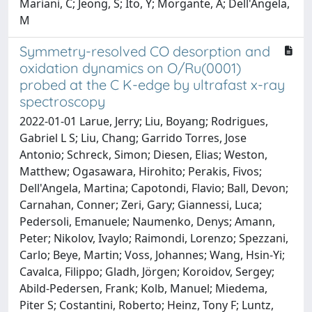
Mariani, C; Jeong, S; Ito, Y; Morgante, A; Dell'Angela,
M
Symmetry-resolved CO desorption and
oxidation dynamics on O/Ru(0001)
probed at the C K-edge by ultrafast x-ray
spectroscopy
2022-01-01 Larue, Jerry; Liu, Boyang; Rodrigues,
Gabriel L S; Liu, Chang; Garrido Torres, Jose
Antonio; Schreck, Simon; Diesen, Elias; Weston,
Matthew; Ogasawara, Hirohito; Perakis, Fivos;
Dell'Angela, Martina; Capotondi, Flavio; Ball, Devon;
Carnahan, Conner; Zeri, Gary; Giannessi, Luca;
Pedersoli, Emanuele; Naumenko, Denys; Amann,
Peter; Nikolov, Ivaylo; Raimondi, Lorenzo; Spezzani,
Carlo; Beye, Martin; Voss, Johannes; Wang, Hsin-Yi;
Cavalca, Filippo; Gladh, Jörgen; Koroidov, Sergey;
Abild-Pedersen, Frank; Kolb, Manuel; Miedema,
Piter S; Costantini, Roberto; Heinz, Tony F; Luntz,