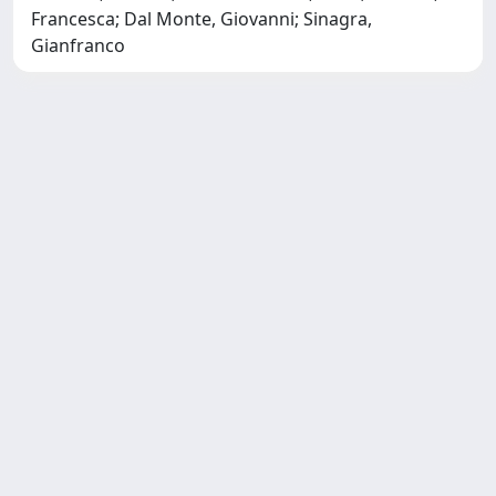
Francesca; Dal Monte, Giovanni; Sinagra,
Gianfranco
Copyright © 2026
Università degli Studi Trieste |
Dove
siamo
|
Privacy
Piazzale Europa,1 34127 Trieste, Italia -
Tel. +39 040.558.7111 - P.IVA 00211830328
- C.F. 80013890324 - P.E.C.: