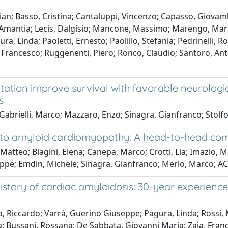
istian; Basso, Cristina; Cantaluppi, Vincenzo; Capasso, Giov
aj, Amantia; Lecis, Dalgisio; Mancone, Massimo; Marengo, Ma
, Linda; Paoletti, Ernesto; Paolillo, Stefania; Pedrinelli, R
 Francesco; Ruggenenti, Piero; Ronco, Claudio; Santoro, Ant
ation improve survival with favorable neurologic
s
 Gabrielli, Marco; Mazzaro, Enzo; Sinagra, Gianfranco; Stolf
 to amyloid cardiomyopathy: A head-to-head co
atteo; Biagini, Elena; Canepa, Marco; Crotti, Lia; Imazio, Ma
seppe; Emdin, Michele; Sinagra, Gianfranco; Merlo, Marco; A
story of cardiac amyloidosis: 30-year experience 
ro, Riccardo; Varrà, Guerino Giuseppe; Pagura, Linda; Rossi
a; Bussani, Rossana; De Sabbata, Giovanni Maria; Zaja, Fran