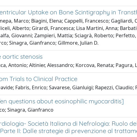
t Ventricular Uptake on Bone Scintigraphy in Tra
pa, Marco; Biagini, Elena; Cappelli, Francesco; Gagliardi, 
celi, Alberto; Girardi, Francesca; Lisa Martini, Anna; Barbat
lfa, Giovanni; Zampieri, Mattia; Sciagrà, Roberto; Perfetto,
rco; Sinagra, Gianfranco; Gillmore, Julian D.
 aortic stenosis
uca, Antonio; Altinier, Alessandro; Korcova, Renata; Pagura, 
 Trials to Clinical Practice
avide; Fabris, Enrico; Savarese, Gianluigi; Rapezzi, Claudio;
[Ten questions about eosinophilic myocarditis]
co; Sinagra, Gianfranco
iologia- Società Italiana di Nefrologia: Ruolo de
Parte II: Dalle strategie di prevenzione al tratt