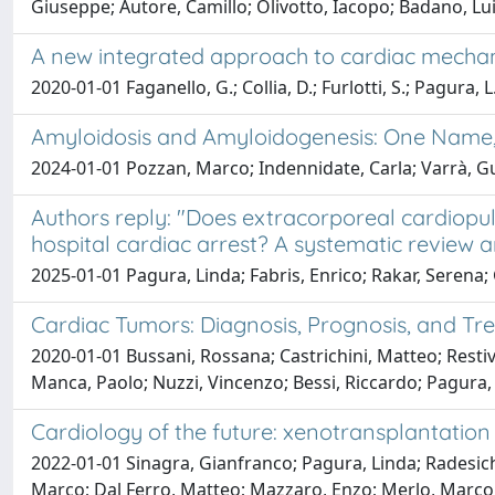
Giuseppe; Autore, Camillo; Olivotto, Iacopo; Badano, Lui
A new integrated approach to cardiac mechanic
2020-01-01 Faganello, G.; Collia, D.; Furlotti, S.; Pagura, L
Amyloidosis and Amyloidogenesis: One Name
2024-01-01 Pozzan, Marco; Indennidate, Carla; Varrà, G
Authors reply: "Does extracorporeal cardiopu
hospital cardiac arrest? A systematic review 
2025-01-01 Pagura, Linda; Fabris, Enrico; Rakar, Serena;
Cardiac Tumors: Diagnosis, Prognosis, and T
2020-01-01 Bussani, Rossana; Castrichini, Matteo; Restivo
Manca, Paolo; Nuzzi, Vincenzo; Bessi, Riccardo; Pagura,
Cardiology of the future: xenotransplantation
2022-01-01 Sinagra, Gianfranco; Pagura, Linda; Radesich,
Marco; Dal Ferro, Matteo; Mazzaro, Enzo; Merlo, Marco