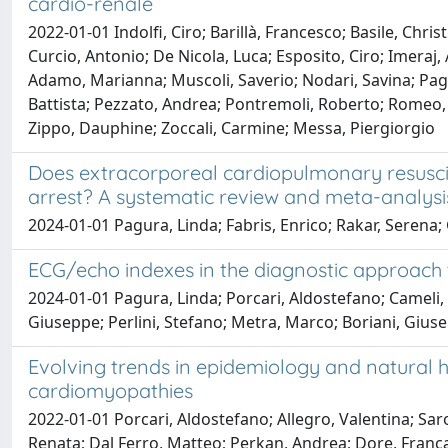
cardio-renale
2022-01-01 Indolfi, Ciro; Barillà, Francesco; Basile, Chr
Curcio, Antonio; De Nicola, Luca; Esposito, Ciro; Imer
Adamo, Marianna; Muscoli, Saverio; Nodari, Savina; Pagura
Battista; Pezzato, Andrea; Pontremoli, Roberto; Romeo,
Zippo, Dauphine; Zoccali, Carmine; Messa, Piergiorgio
Does extracorporeal cardiopulmonary resuscit
arrest? A systematic review and meta-analysi
2024-01-01 Pagura, Linda; Fabris, Enrico; Rakar, Serena;
ECG/echo indexes in the diagnostic approach
2024-01-01 Pagura, Linda; Porcari, Aldostefano; Cameli, M
Giuseppe; Perlini, Stefano; Metra, Marco; Boriani, Giu
Evolving trends in epidemiology and natural hi
cardiomyopathies
2022-01-01 Porcari, Aldostefano; Allegro, Valentina; Sa
Renata; Dal Ferro, Matteo; Perkan, Andrea; Dore, Franc