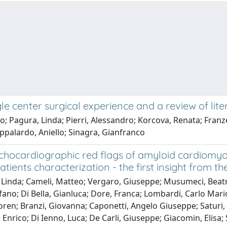
le center surgical experience and a review of lite
o; Pagura, Linda; Pierri, Alessandro; Korcova, Renata; Franzes
palardo, Aniello; Sinagra, Gianfranco
echocardiographic red flags of amyloid cardiomy
ients characterization - the first insight from t
Linda; Cameli, Matteo; Vergaro, Giuseppe; Musumeci, Beatrice
fano; Di Bella, Gianluca; Dore, Franca; Lombardi, Carlo Mario;
ren; Branzi, Giovanna; Caponetti, Angelo Giuseppe; Saturi, 
nrico; Di Ienno, Luca; De Carli, Giuseppe; Giacomin, Elisa; S