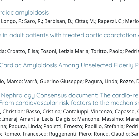
rdiac amyloidosis
Longo, F.; Saro, R.; Barbisan, D.; Cittar, M.; Rapezzi, C.; Merlo
in adult patients with treated aortic coarctation 
a; Croatto, Elisa; Tosoni, Letizia Maria; Toritto, Paolo; Pedr
 Cardiac Amyloidosis Among Unselected Elderly 
lo, Marco; Varrà, Guerino Giuseppe; Pagura, Linda; Rozze, 
 of Nephrology Consensus document: The cardio-ren
: From cardiovascular risk factors to the mechan
e, Christian; Basso, Cristina; Cantaluppi, Vincenzo; Capasso
ro; Imeraj, Amantia; Lecis, Dalgisio; Mancone, Massimo; Ma
 Pagura, Linda; Paoletti, Ernesto; Paolillo, Stefania; Pedrin
o; Romeo, Francesco; Ruggenenti, Piero; Ronco, Claudio; San