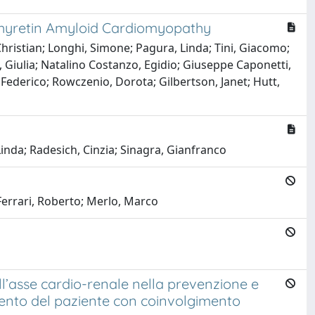
nsthyretin Amyloid Cardiomyopathy
Christian; Longhi, Simone; Pagura, Linda; Tini, Giacomo;
i, Giulia; Natalino Costanzo, Egidio; Giuseppe Caponetti,
 Federico; Rowczenio, Dorota; Gilbertson, Janet; Hutt,
Linda; Radesich, Cinzia; Sinagra, Gianfranco
 Ferrari, Roberto; Merlo, Marco
ll’asse cardio-renale nella prevenzione e
amento del paziente con coinvolgimento