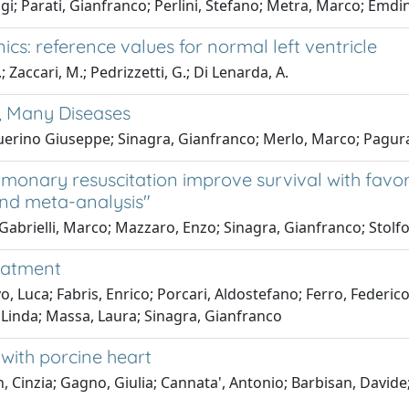
gi; Parati, Gianfranco; Perlini, Stefano; Metra, Marco; Emdi
s: reference values for normal left ventricle
.; Zaccari, M.; Pedrizzetti, G.; Di Lenarda, A.
, Many Diseases
uerino Giuseppe; Sinagra, Gianfranco; Merlo, Marco; Pagura
lmonary resuscitation improve survival with favo
and meta-analysis"
 Gabrielli, Marco; Mazzaro, Enzo; Sinagra, Gianfranco; Stolf
reatment
, Luca; Fabris, Enrico; Porcari, Aldostefano; Ferro, Federico
 Linda; Massa, Laura; Sinagra, Gianfranco
 with porcine heart
 Cinzia; Gagno, Giulia; Cannata', Antonio; Barbisan, Davide; 