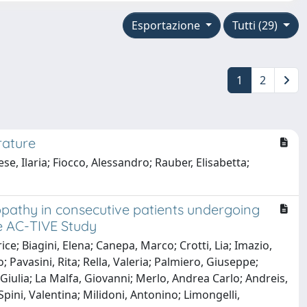
Esportazione
Tutti (29)
1
2
rature
e, Ilaria; Fiocco, Alessandro; Rauber, Elisabetta;
opathy in consecutive patients undergoing
he AC-TIVE Study
; Biagini, Elena; Canepa, Marco; Crotti, Lia; Imazio,
 Pavasini, Rita; Rella, Valeria; Palmiero, Giuseppe;
Giulia; La Malfa, Giovanni; Merlo, Andrea Carlo; Andreis,
pini, Valentina; Milidoni, Antonino; Limongelli,