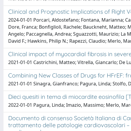
Clinical and Prognostic Implications of Righ
2024-01-01 Porcari, Aldostefano; Fontana, Marianna; Cane
Dore, Franca; Bonfiglioli, Rachele; Bauckneht, Matteo; Mi
Angelo; Paccagnella, Andrea; Sguazzotti, Maurizio; La Ma
David F.; Hawkins, Philip N.; Rapezzi, Claudio; Merlo, Ma
Clinical impact of myocardial fibrosis in severe
2021-01-01 Castrichini, Matteo; Vitrella, Giancarlo; De L
Combining New Classes of Drugs for HFrEF: from
2021-01-01 Sinagra, Gianfranco; Pagura, Linda; Stolfo, D
Dieci quesiti in tema di miocardite eosinofila 
2022-01-01 Pagura, Linda; Imazio, Massimo; Merlo, Mar
Documento di consenso Società Italiana di Card
trattamento delle patologie cardiovascolari – 