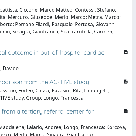
ambattista; Ciccone, Marco Matteo; Contessi, Stefano;
rita; Mercuro, Giuseppe; Merlo, Marco; Metra, Marco;
oberto; Perrone Filardi, Pasquale; Pertosa, Giovanni
onio; Sinagra, Gianfranco; Spaccarotella, Carmen;
al outcome in out-of-hospital cardiac
o, Davide
mparison from the AC-TIVE study
ssimo; Forleo, Cinzia; Pavasini, Rita; Limongelli,
CTIVE study, Group; Longo, Francesca
from a tertiary referral center for
, Maddalena; Lalario, Andrea; Longo, Francesca; Korcova,
cesco; Merlo, Marco; Sinagra, Gianfranco