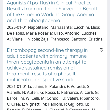
Agonists (Tpo-Ras) in Clinical Practice:
Results from an Italian Survey on Behalf
of the Gimema Working Group Anemia
and Thrombocytopenia
2025-01-01 Napolitano, Mariasanta; Lucchini, Elisa;
De Paolis, Maria Rosaria; Urso, Antonio; Lucchesi,
A.; Vianelli, Nicola; Zaja, Francesco; Santoro, Cristina
Eltrombopag second-line therapy in
adult patients with primary immune
thrombocytopenia in an attempt to
achieve sustained remission off-
treatment: results of a phase II,
multicentre, prospective study
2021-01-01 Lucchini, E; Palandri, F; Volpetti, S;
Vianelli, N; Auteri, G; Rossi, E; Patriarca, A; Carli, G;
Barcellini, W; Celli, M; Consoli, U; Valeri, F; Santoro,
C; Crea, E; Vignetti, M; Paoloni, F; Gigliotti, Cl;
Boggio, E; Dianzani, U; Giardini, I; Carpenedo, M;