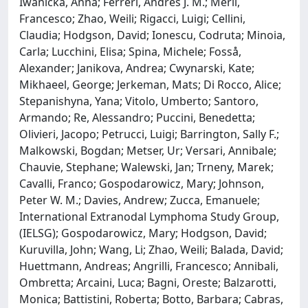
Iwanicka, Anna; Ferreri, Andrés J. M.; Merli,
Francesco; Zhao, Weili; Rigacci, Luigi; Cellini,
Claudia; Hodgson, David; Ionescu, Codruta; Minoia,
Carla; Lucchini, Elisa; Spina, Michele; Fosså,
Alexander; Janikova, Andrea; Cwynarski, Kate;
Mikhaeel, George; Jerkeman, Mats; Di Rocco, Alice;
Stepanishyna, Yana; Vitolo, Umberto; Santoro,
Armando; Re, Alessandro; Puccini, Benedetta;
Olivieri, Jacopo; Petrucci, Luigi; Barrington, Sally F.;
Malkowski, Bogdan; Metser, Ur; Versari, Annibale;
Chauvie, Stephane; Walewski, Jan; Trneny, Marek;
Cavalli, Franco; Gospodarowicz, Mary; Johnson,
Peter W. M.; Davies, Andrew; Zucca, Emanuele;
International Extranodal Lymphoma Study Group,
(IELSG); Gospodarowicz, Mary; Hodgson, David;
Kuruvilla, John; Wang, Li; Zhao, Weili; Balada, David;
Huettmann, Andreas; Angrilli, Francesco; Annibali,
Ombretta; Arcaini, Luca; Bagni, Oreste; Balzarotti,
Monica; Battistini, Roberta; Botto, Barbara; Cabras,