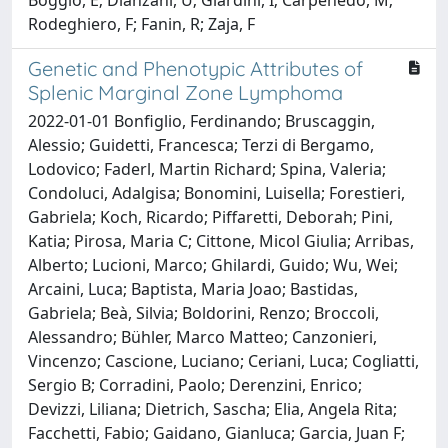
Rodeghiero, F; Fanin, R; Zaja, F
Genetic and Phenotypic Attributes of
Splenic Marginal Zone Lymphoma
2022-01-01 Bonfiglio, Ferdinando; Bruscaggin,
Alessio; Guidetti, Francesca; Terzi di Bergamo,
Lodovico; Faderl, Martin Richard; Spina, Valeria;
Condoluci, Adalgisa; Bonomini, Luisella; Forestieri,
Gabriela; Koch, Ricardo; Piffaretti, Deborah; Pini,
Katia; Pirosa, Maria C; Cittone, Micol Giulia; Arribas,
Alberto; Lucioni, Marco; Ghilardi, Guido; Wu, Wei;
Arcaini, Luca; Baptista, Maria Joao; Bastidas,
Gabriela; Beà, Silvia; Boldorini, Renzo; Broccoli,
Alessandro; Bühler, Marco Matteo; Canzonieri,
Vincenzo; Cascione, Luciano; Ceriani, Luca; Cogliatti,
Sergio B; Corradini, Paolo; Derenzini, Enrico;
Devizzi, Liliana; Dietrich, Sascha; Elia, Angela Rita;
Facchetti, Fabio; Gaidano, Gianluca; Garcia, Juan F;