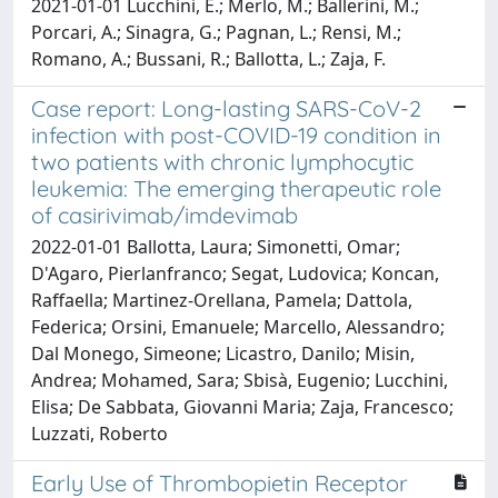
2021-01-01 Lucchini, E.; Merlo, M.; Ballerini, M.;
Porcari, A.; Sinagra, G.; Pagnan, L.; Rensi, M.;
Romano, A.; Bussani, R.; Ballotta, L.; Zaja, F.
Case report: Long-lasting SARS-CoV-2
infection with post-COVID-19 condition in
two patients with chronic lymphocytic
leukemia: The emerging therapeutic role
of casirivimab/imdevimab
2022-01-01 Ballotta, Laura; Simonetti, Omar;
D'Agaro, Pierlanfranco; Segat, Ludovica; Koncan,
Raffaella; Martinez-Orellana, Pamela; Dattola,
Federica; Orsini, Emanuele; Marcello, Alessandro;
Dal Monego, Simeone; Licastro, Danilo; Misin,
Andrea; Mohamed, Sara; Sbisà, Eugenio; Lucchini,
Elisa; De Sabbata, Giovanni Maria; Zaja, Francesco;
Luzzati, Roberto
Early Use of Thrombopietin Receptor