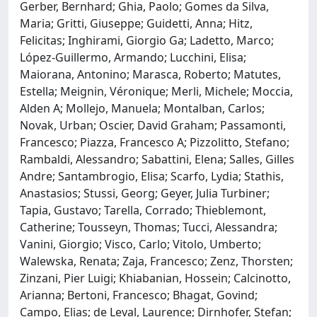
Gerber, Bernhard; Ghia, Paolo; Gomes da Silva,
Maria; Gritti, Giuseppe; Guidetti, Anna; Hitz,
Felicitas; Inghirami, Giorgio Ga; Ladetto, Marco;
López-Guillermo, Armando; Lucchini, Elisa;
Maiorana, Antonino; Marasca, Roberto; Matutes,
Estella; Meignin, Véronique; Merli, Michele; Moccia,
Alden A; Mollejo, Manuela; Montalban, Carlos;
Novak, Urban; Oscier, David Graham; Passamonti,
Francesco; Piazza, Francesco A; Pizzolitto, Stefano;
Rambaldi, Alessandro; Sabattini, Elena; Salles, Gilles
Andre; Santambrogio, Elisa; Scarfo, Lydia; Stathis,
Anastasios; Stussi, Georg; Geyer, Julia Turbiner;
Tapia, Gustavo; Tarella, Corrado; Thieblemont,
Catherine; Tousseyn, Thomas; Tucci, Alessandra;
Vanini, Giorgio; Visco, Carlo; Vitolo, Umberto;
Walewska, Renata; Zaja, Francesco; Zenz, Thorsten;
Zinzani, Pier Luigi; Khiabanian, Hossein; Calcinotto,
Arianna; Bertoni, Francesco; Bhagat, Govind;
Campo, Elias; de Leval, Laurence; Dirnhofer, Stefan;