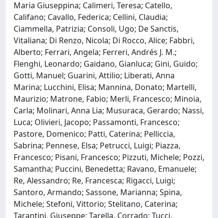
Maria Giuseppina; Calimeri, Teresa; Catello,
Califano; Cavallo, Federica; Cellini, Claudia;
Ciammella, Patrizia; Consoli, Ugo; De Sanctis,
Vitaliana; Di Renzo, Nicola; Di Rocco, Alice; Fabbri,
Alberto; Ferrari, Angela; Ferreri, Andrés J. M.;
Flenghi, Leonardo; Gaidano, Gianluca; Gini, Guido;
Gotti, Manuel; Guarini, Attilio; Liberati, Anna
Marina; Lucchini, Elisa; Mannina, Donato; Martelli,
Maurizio; Matrone, Fabio; Merli, Francesco; Minoia,
Carla; Molinari, Anna Lia; Musuraca, Gerardo; Nassi,
Luca; Olivieri, Jacopo; Passamonti, Francesco;
Pastore, Domenico; Patti, Caterina; Pelliccia,
Sabrina; Pennese, Elsa; Petrucci, Luigi; Piazza,
Francesco; Pisani, Francesco; Pizzuti, Michele; Pozzi,
Samantha; Puccini, Benedetta; Ravano, Emanuele;
Re, Alessandro; Re, Francesca; Rigacci, Luigi;
Santoro, Armando; Sassone, Marianna; Spina,
Michele; Stefoni, Vittorio; Stelitano, Caterina;
Tarantini, Giuseppe; Tarella, Corrado; Tucci,