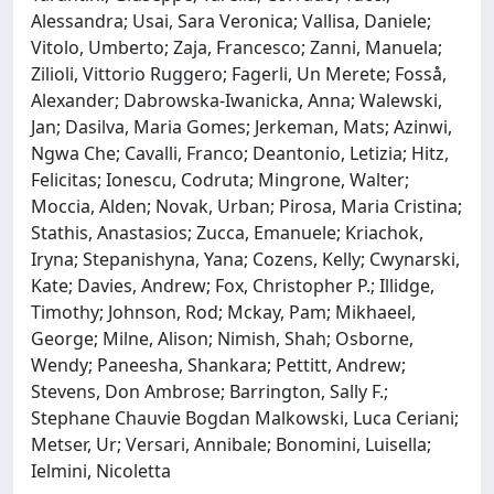
Alessandra; Usai, Sara Veronica; Vallisa, Daniele;
Vitolo, Umberto; Zaja, Francesco; Zanni, Manuela;
Zilioli, Vittorio Ruggero; Fagerli, Un Merete; Fosså,
Alexander; Dabrowska-Iwanicka, Anna; Walewski,
Jan; Dasilva, Maria Gomes; Jerkeman, Mats; Azinwi,
Ngwa Che; Cavalli, Franco; Deantonio, Letizia; Hitz,
Felicitas; Ionescu, Codruta; Mingrone, Walter;
Moccia, Alden; Novak, Urban; Pirosa, Maria Cristina;
Stathis, Anastasios; Zucca, Emanuele; Kriachok,
Iryna; Stepanishyna, Yana; Cozens, Kelly; Cwynarski,
Kate; Davies, Andrew; Fox, Christopher P.; Illidge,
Timothy; Johnson, Rod; Mckay, Pam; Mikhaeel,
George; Milne, Alison; Nimish, Shah; Osborne,
Wendy; Paneesha, Shankara; Pettitt, Andrew;
Stevens, Don Ambrose; Barrington, Sally F.;
Stephane Chauvie Bogdan Malkowski, Luca Ceriani;
Metser, Ur; Versari, Annibale; Bonomini, Luisella;
Ielmini, Nicoletta