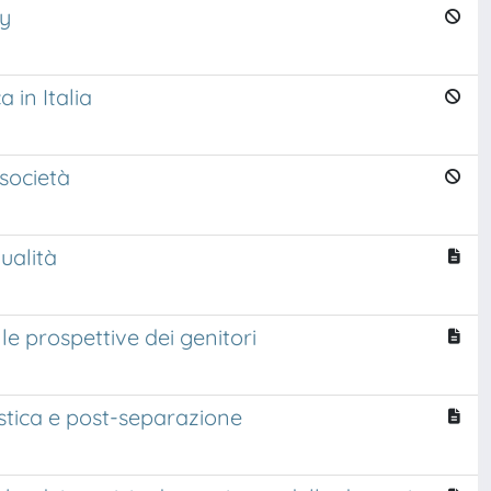
ly
 in Italia
 società
ualità
 le prospettive dei genitori
estica e post-separazione