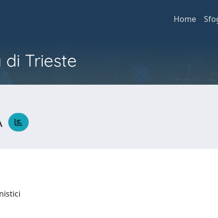
Home
Sfo
 di Trieste
A
nistici