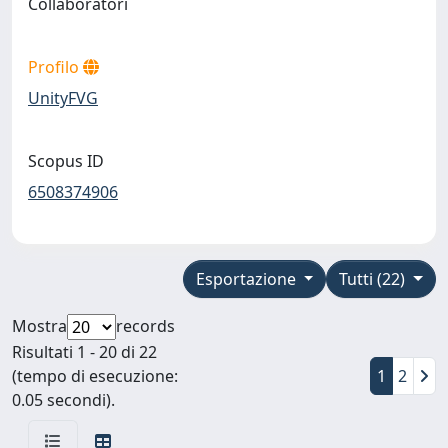
Collaboratori
Profilo
UnityFVG
Scopus ID
6508374906
Esportazione
Tutti (22)
Mostra
records
Risultati 1 - 20 di 22
(tempo di esecuzione:
1
2
0.05 secondi).