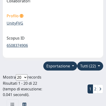
Collaboratori
Profilo
UnityFVG
Scopus ID
6508374906
Esportazione
Tutti (22)
Mostra
records
Risultati 1 - 20 di 22
(tempo di esecuzione:
1
2
0.041 secondi).