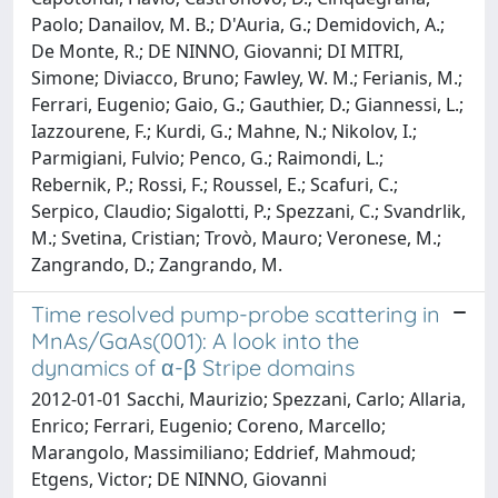
Paolo; Danailov, M. B.; D'Auria, G.; Demidovich, A.;
De Monte, R.; DE NINNO, Giovanni; DI MITRI,
Simone; Diviacco, Bruno; Fawley, W. M.; Ferianis, M.;
Ferrari, Eugenio; Gaio, G.; Gauthier, D.; Giannessi, L.;
Iazzourene, F.; Kurdi, G.; Mahne, N.; Nikolov, I.;
Parmigiani, Fulvio; Penco, G.; Raimondi, L.;
Rebernik, P.; Rossi, F.; Roussel, E.; Scafuri, C.;
Serpico, Claudio; Sigalotti, P.; Spezzani, C.; Svandrlik,
M.; Svetina, Cristian; Trovò, Mauro; Veronese, M.;
Zangrando, D.; Zangrando, M.
Time resolved pump-probe scattering in
MnAs/GaAs(001): A look into the
dynamics of α-β Stripe domains
2012-01-01 Sacchi, Maurizio; Spezzani, Carlo; Allaria,
Enrico; Ferrari, Eugenio; Coreno, Marcello;
Marangolo, Massimiliano; Eddrief, Mahmoud;
Etgens, Victor; DE NINNO, Giovanni