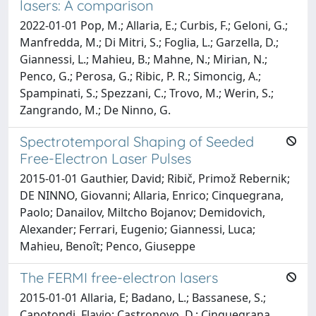
lasers: A comparison
2022-01-01 Pop, M.; Allaria, E.; Curbis, F.; Geloni, G.;
Manfredda, M.; Di Mitri, S.; Foglia, L.; Garzella, D.;
Giannessi, L.; Mahieu, B.; Mahne, N.; Mirian, N.;
Penco, G.; Perosa, G.; Ribic, P. R.; Simoncig, A.;
Spampinati, S.; Spezzani, C.; Trovo, M.; Werin, S.;
Zangrando, M.; De Ninno, G.
Spectrotemporal Shaping of Seeded
Free-Electron Laser Pulses
2015-01-01 Gauthier, David; Ribič, Primož Rebernik;
DE NINNO, Giovanni; Allaria, Enrico; Cinquegrana,
Paolo; Danailov, Miltcho Bojanov; Demidovich,
Alexander; Ferrari, Eugenio; Giannessi, Luca;
Mahieu, Benoît; Penco, Giuseppe
The FERMI free-electron lasers
2015-01-01 Allaria, E; Badano, L.; Bassanese, S.;
Capotondi, Flavio; Castronovo, D.; Cinquegrana,