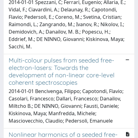
2014-01-01 Spezzani, C; Ferrari, Eugenio; Allaria, E.;
Vidal, F.; Ciavardini, A.; Delaunay, R.; Capotondi,
Flavio; Pedersoli, E.; Coreno, M.; Svetina, Cristian;
Raimondi, L.; Zangrando, M.; Ivanov, R.; Nikolov, I.;
Demidovich, A.; Danailov, M. B.; Popescu, H.;
Eddrief, M.; DE NINNO, Giovanni; Kiskinova, Maya;
Sacchi, M.
Multi-colour pulses from seeded free-
electron-lasers: Towards the
development of non-linear core-level
coherent spectroscopies
2014-01-01 Bencivenga, Filippo; Capotondi, Flavio;
Casolari, Francesco; Dallari, Francesco; Danailov,
Miltcho B.; DE NINNO, Giovanni; Fausti, Daniele;
Kiskinova, Maya; Manfredda, Michele;
Masciovecchio, Claudio; Pedersoli, Emanuele
Nonlinear harmonics of a seeded free-