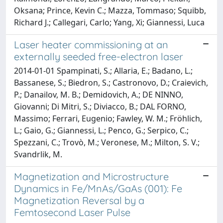
Oksana; Prince, Kevin C.; Mazza, Tommaso; Squibb,
Richard J.; Callegari, Carlo; Yang, Xi; Giannessi, Luca
Laser heater commissioning at an
externally seeded free-electron laser
2014-01-01 Spampinati, S.; Allaria, E.; Badano, L.;
Bassanese, S.; Biedron, S.; Castronovo, D.; Craievich,
P.; Danailov, M. B.; Demidovich, A.; DE NINNO,
Giovanni; Di Mitri, S.; Diviacco, B.; DAL FORNO,
Massimo; Ferrari, Eugenio; Fawley, W. M.; Fröhlich,
L.; Gaio, G.; Giannessi, L.; Penco, G.; Serpico, C.;
Spezzani, C.; Trovò, M.; Veronese, M.; Milton, S. V.;
Svandrlik, M.
Magnetization and Microstructure
Dynamics in Fe/MnAs/GaAs (001): Fe
Magnetization Reversal by a
Femtosecond Laser Pulse