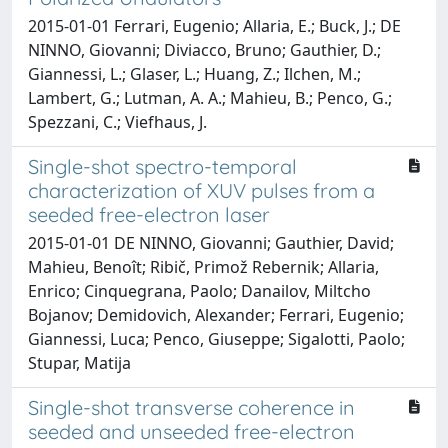
2015-01-01 Ferrari, Eugenio; Allaria, E.; Buck, J.; DE
NINNO, Giovanni; Diviacco, Bruno; Gauthier, D.;
Giannessi, L.; Glaser, L.; Huang, Z.; Ilchen, M.;
Lambert, G.; Lutman, A. A.; Mahieu, B.; Penco, G.;
Spezzani, C.; Viefhaus, J.
Single-shot spectro-temporal
characterization of XUV pulses from a
seeded free-electron laser
2015-01-01 DE NINNO, Giovanni; Gauthier, David;
Mahieu, Benoît; Ribič, Primož Rebernik; Allaria,
Enrico; Cinquegrana, Paolo; Danailov, Miltcho
Bojanov; Demidovich, Alexander; Ferrari, Eugenio;
Giannessi, Luca; Penco, Giuseppe; Sigalotti, Paolo;
Stupar, Matija
Single-shot transverse coherence in
seeded and unseeded free-electron