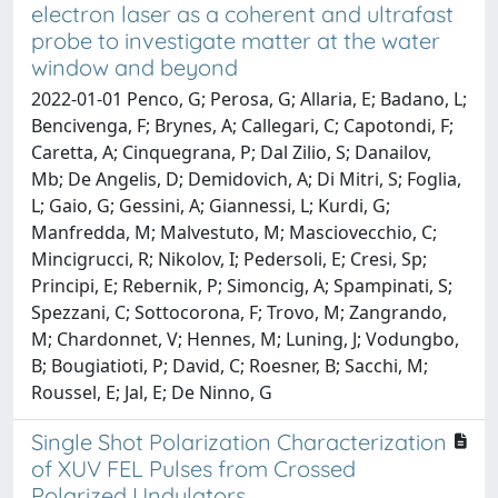
electron laser as a coherent and ultrafast
probe to investigate matter at the water
window and beyond
2022-01-01 Penco, G; Perosa, G; Allaria, E; Badano, L;
Bencivenga, F; Brynes, A; Callegari, C; Capotondi, F;
Caretta, A; Cinquegrana, P; Dal Zilio, S; Danailov,
Mb; De Angelis, D; Demidovich, A; Di Mitri, S; Foglia,
L; Gaio, G; Gessini, A; Giannessi, L; Kurdi, G;
Manfredda, M; Malvestuto, M; Masciovecchio, C;
Mincigrucci, R; Nikolov, I; Pedersoli, E; Cresi, Sp;
Principi, E; Rebernik, P; Simoncig, A; Spampinati, S;
Spezzani, C; Sottocorona, F; Trovo, M; Zangrando,
M; Chardonnet, V; Hennes, M; Luning, J; Vodungbo,
B; Bougiatioti, P; David, C; Roesner, B; Sacchi, M;
Roussel, E; Jal, E; De Ninno, G
Single Shot Polarization Characterization
of XUV FEL Pulses from Crossed
Polarized Undulators