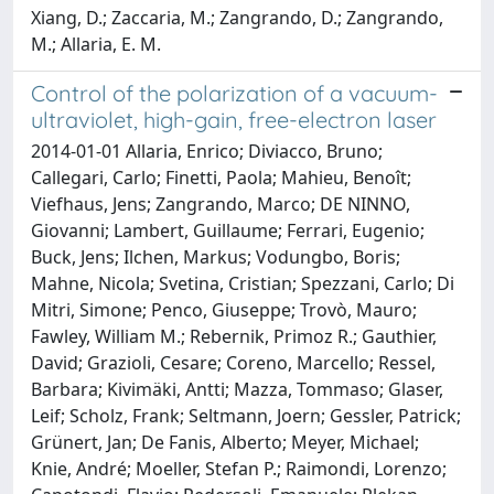
Xiang, D.; Zaccaria, M.; Zangrando, D.; Zangrando,
M.; Allaria, E. M.
Control of the polarization of a vacuum-
ultraviolet, high-gain, free-electron laser
2014-01-01 Allaria, Enrico; Diviacco, Bruno;
Callegari, Carlo; Finetti, Paola; Mahieu, Benoît;
Viefhaus, Jens; Zangrando, Marco; DE NINNO,
Giovanni; Lambert, Guillaume; Ferrari, Eugenio;
Buck, Jens; Ilchen, Markus; Vodungbo, Boris;
Mahne, Nicola; Svetina, Cristian; Spezzani, Carlo; Di
Mitri, Simone; Penco, Giuseppe; Trovò, Mauro;
Fawley, William M.; Rebernik, Primoz R.; Gauthier,
David; Grazioli, Cesare; Coreno, Marcello; Ressel,
Barbara; Kivimäki, Antti; Mazza, Tommaso; Glaser,
Leif; Scholz, Frank; Seltmann, Joern; Gessler, Patrick;
Grünert, Jan; De Fanis, Alberto; Meyer, Michael;
Knie, André; Moeller, Stefan P.; Raimondi, Lorenzo;