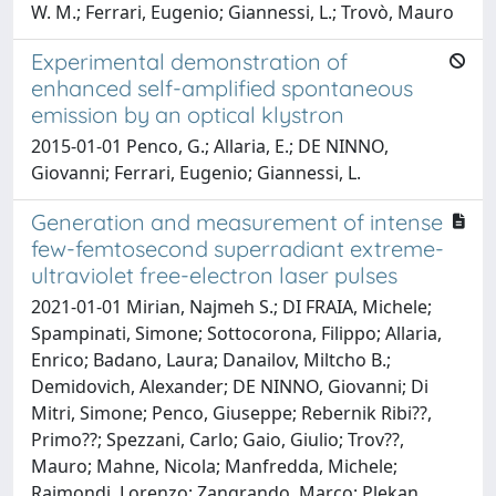
W. M.; Ferrari, Eugenio; Giannessi, L.; Trovò, Mauro
Experimental demonstration of
enhanced self-amplified spontaneous
emission by an optical klystron
2015-01-01 Penco, G.; Allaria, E.; DE NINNO,
Giovanni; Ferrari, Eugenio; Giannessi, L.
Generation and measurement of intense
few-femtosecond superradiant extreme-
ultraviolet free-electron laser pulses
2021-01-01 Mirian, Najmeh S.; DI FRAIA, Michele;
Spampinati, Simone; Sottocorona, Filippo; Allaria,
Enrico; Badano, Laura; Danailov, Miltcho B.;
Demidovich, Alexander; DE NINNO, Giovanni; Di
Mitri, Simone; Penco, Giuseppe; Rebernik Ribi??,
Primo??; Spezzani, Carlo; Gaio, Giulio; Trov??,
Mauro; Mahne, Nicola; Manfredda, Michele;
Raimondi, Lorenzo; Zangrando, Marco; Plekan,