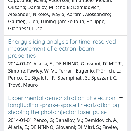
Capotondi, Flavio; Pedersoli, Emanuele; Plekan,
Oksana; Danailov, Miltcho B.; Demidovich,
Alexander; Nikolov, Ivaylo; Abrami, Alessandro;
Gautier, Julien; Lüning, Jan; Zeitoun, Philippe;
Giannessi, Luca
Energy slicing analysis for time-resolved
measurement of electron-beam
properties
2014-01-01 Allaria, E.; DE NINNO, Giovanni; DI MITRI,
Simone; Fawley, W. M.; Ferrari, Eugenio; Fröhlich, L.;
Penco, G.; Sigalotti, P.; Spampinati, S.; Spezzani, C.;
Trovò, Mauro
Experimental demonstration of electron
longitudinal-phase-space linearization by
shaping the photoinjector laser pulse
2014-01-01 Penco, G; Danailov, M.; Demidovich, A.;
Allaria, E.; DE NINNO, Giovanni; Di Mitri, S.; Fawley,