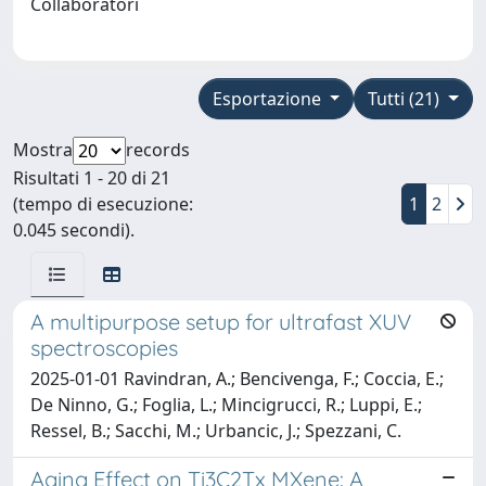
Collaboratori
Esportazione
Tutti (21)
Mostra
records
Risultati 1 - 20 di 21
(tempo di esecuzione:
1
2
0.045 secondi).
A multipurpose setup for ultrafast XUV
spectroscopies
2025-01-01 Ravindran, A.; Bencivenga, F.; Coccia, E.;
De Ninno, G.; Foglia, L.; Mincigrucci, R.; Luppi, E.;
Ressel, B.; Sacchi, M.; Urbancic, J.; Spezzani, C.
Aging Effect on Ti3C2Tx MXene: A