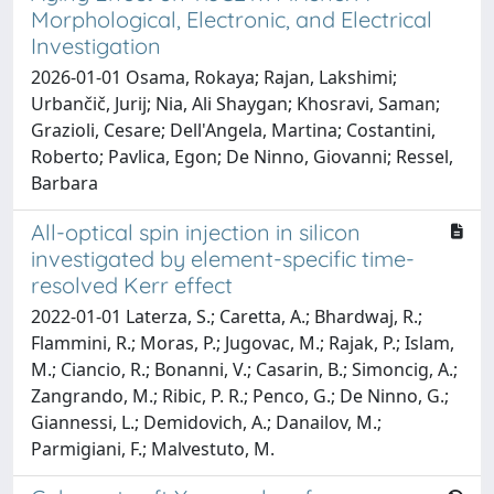
Morphological, Electronic, and Electrical
Investigation
2026-01-01 Osama, Rokaya; Rajan, Lakshimi;
Urbančič, Jurij; Nia, Ali Shaygan; Khosravi, Saman;
Grazioli, Cesare; Dell'Angela, Martina; Costantini,
Roberto; Pavlica, Egon; De Ninno, Giovanni; Ressel,
Barbara
All-optical spin injection in silicon
investigated by element-specific time-
resolved Kerr effect
2022-01-01 Laterza, S.; Caretta, A.; Bhardwaj, R.;
Flammini, R.; Moras, P.; Jugovac, M.; Rajak, P.; Islam,
M.; Ciancio, R.; Bonanni, V.; Casarin, B.; Simoncig, A.;
Zangrando, M.; Ribic, P. R.; Penco, G.; De Ninno, G.;
Giannessi, L.; Demidovich, A.; Danailov, M.;
Parmigiani, F.; Malvestuto, M.