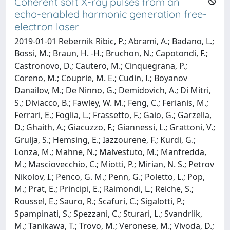
Coherent soft X-ray pulses from an
echo-enabled harmonic generation free-
electron laser
2019-01-01 Rebernik Ribic, P.; Abrami, A.; Badano, L.;
Bossi, M.; Braun, H. -H.; Bruchon, N.; Capotondi, F.;
Castronovo, D.; Cautero, M.; Cinquegrana, P.;
Coreno, M.; Couprie, M. E.; Cudin, I.; Boyanov
Danailov, M.; De Ninno, G.; Demidovich, A.; Di Mitri,
S.; Diviacco, B.; Fawley, W. M.; Feng, C.; Ferianis, M.;
Ferrari, E.; Foglia, L.; Frassetto, F.; Gaio, G.; Garzella,
D.; Ghaith, A.; Giacuzzo, F.; Giannessi, L.; Grattoni, V.;
Grulja, S.; Hemsing, E.; Iazzourene, F.; Kurdi, G.;
Lonza, M.; Mahne, N.; Malvestuto, M.; Manfredda,
M.; Masciovecchio, C.; Miotti, P.; Mirian, N. S.; Petrov
Nikolov, I.; Penco, G. M.; Penn, G.; Poletto, L.; Pop,
M.; Prat, E.; Principi, E.; Raimondi, L.; Reiche, S.;
Roussel, E.; Sauro, R.; Scafuri, C.; Sigalotti, P.;
Spampinati, S.; Spezzani, C.; Sturari, L.; Svandrlik,
M.; Tanikawa, T.; Trovo, M.; Veronese, M.; Vivoda, D.;